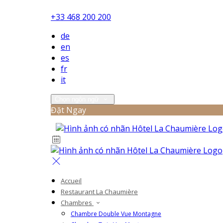
+33 468 200 200
de
en
es
fr
it
Chọn ngôn ngữ
Đặt Ngay
Accueil
Restaurant La Chaumière
Chambres
Chambre Double Vue Montagne