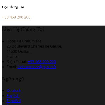
Gọi Chúng Tôi
+33 468 200 200
Liên Hệ Chúng Tôi
Hôtel La Chaumière,
25 Boulevard Charles de Gaulle,
11500 Quillan,
France
Điện Thoại
:
+33 468 200 200
Email:
lachaumiere@pyren.fr
Ngôn ngữ
Deutsch
English
Español