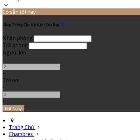
Có sẵn tối nay
Chọn Phòng Cho Kỳ Nghỉ Của Bạn
Nhận phòng
Trả phòng
Người lớn
-
+
Trẻ em
-
+
Trang Chủ
Chambres