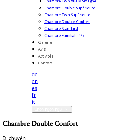
Chambre Twin Vue Montagne
Chambre Double Supérieure
Chambre Twin Supérieure
Chambre Double Confort
Chambre Standard
Chambre Familiale 4/5
Galerie
Avis
Activités
Contact
de
en
es
fr
it
Chọn ngôn ngữ
Chambre Double Confort
Di chuyển