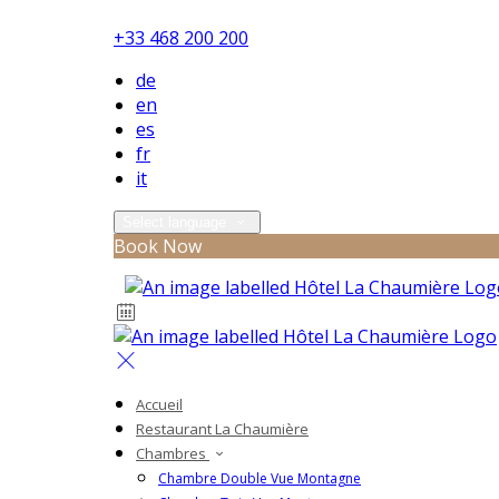
+33 468 200 200
de
en
es
fr
it
Select language
Book Now
Accueil
Restaurant La Chaumière
Chambres
Chambre Double Vue Montagne