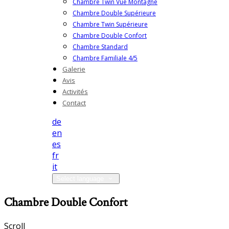
Chambre Twin Vue Montagne
Chambre Double Supérieure
Chambre Twin Supérieure
Chambre Double Confort
Chambre Standard
Chambre Familiale 4/5
Galerie
Avis
Activités
Contact
de
en
es
fr
it
Select language
Chambre Double Confort
Scroll