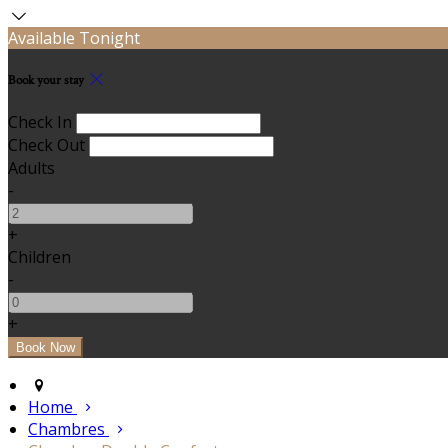
Available Tonight
Book your stay
Check In
Check Out
Adults
-
+
Children
-
+
Home
Chambres