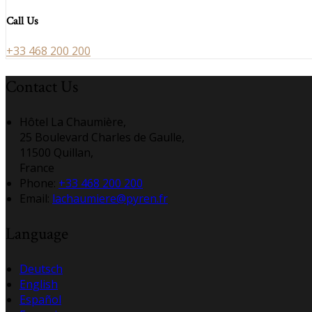
Call Us
+33 468 200 200
Contact Us
Hôtel La Chaumière,
25 Boulevard Charles de Gaulle,
11500 Quillan,
France
Phone:
+33 468 200 200
Email:
lachaumiere@pyren.fr
Language
Deutsch
English
Español