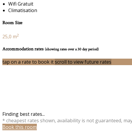
Wifi Gratuit
Climatisation
Room Size
2
25,0 m
Accommodation rates
(showing rates over a 30 day period)
tap on a rate to book it
scroll to view future rates
Finding best rates...
* cheapest rates shown, availability is not guaranteed, ma
Book this room