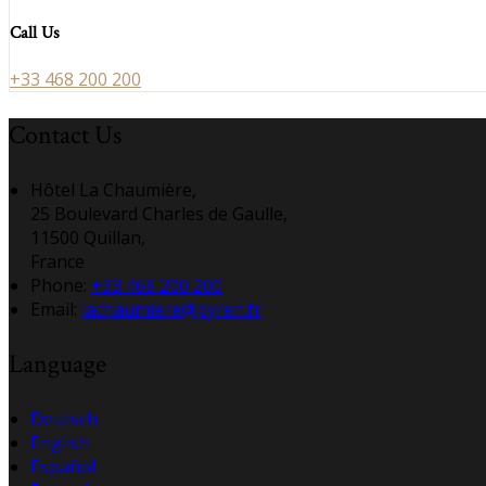
Call Us
+33 468 200 200
Contact Us
Hôtel La Chaumière,
25 Boulevard Charles de Gaulle,
11500 Quillan,
France
Phone:
+33 468 200 200
Email:
lachaumiere@pyren.fr
Language
Deutsch
English
Español