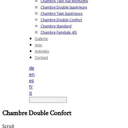
Chambre Twin Vue Montagne
Chambre Double Supérieure
Chambre Twin Supérieure
Chambre Double Confort
Chambre Standard
Chambre Familiale 4/5
Galerie
Avis
Activités
Contact
de
en
es
fr
it
Select language
Chambre Double Confort
Scroll