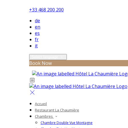
+33 468 200 200
de
en
es
fr
it
Select language
Book Now
Accueil
Restaurant La Chaumière
Chambres
Chambre Double Vue Montagne