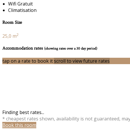
Wifi Gratuit
Climatisation
Room Size
2
25,0 m
Accommodation rates
(showing rates over a 30 day period)
tap on a rate to book it
scroll to view future rates
Finding best rates...
* cheapest rates shown, availability is not guaranteed, ma
Book this room