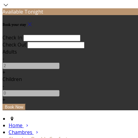
Available Tonight
Book your stay
Check In
Check Out
Adults
-
+
Children
-
+
Home
Chambres