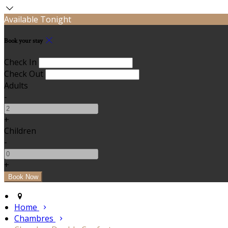
Available Tonight
Book your stay
Check In
Check Out
Adults
-
+
Children
-
+
Home
Chambres