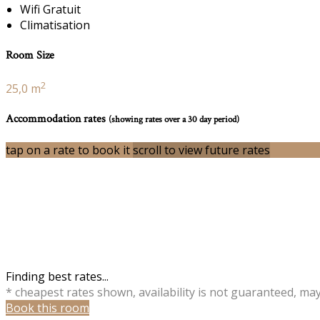
Wifi Gratuit
Climatisation
Room Size
2
25,0 m
Accommodation rates
(showing rates over a 30 day period)
tap on a rate to book it
scroll to view future rates
Finding best rates...
* cheapest rates shown, availability is not guaranteed, ma
Book this room