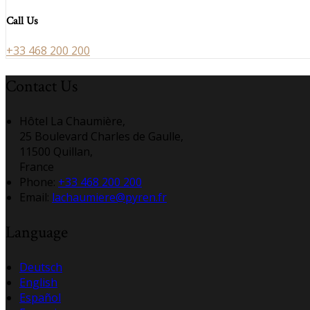
Call Us
+33 468 200 200
Contact Us
Hôtel La Chaumière,
25 Boulevard Charles de Gaulle,
11500 Quillan,
France
Phone:
+33 468 200 200
Email:
lachaumiere@pyren.fr
Language
Deutsch
English
Español