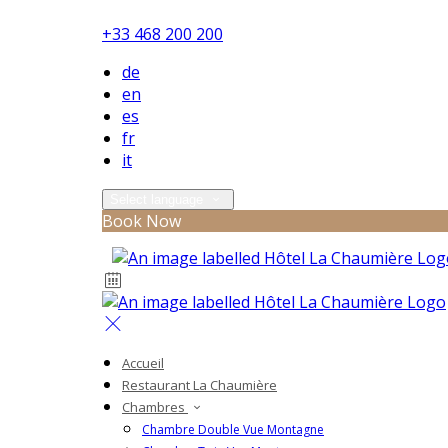
+33 468 200 200
de
en
es
fr
it
Select language
Book Now
Accueil
Restaurant La Chaumière
Chambres
Chambre Double Vue Montagne