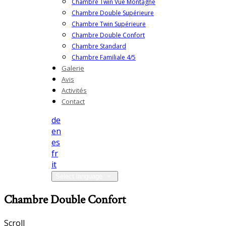
Chambre Twin Vue Montagne
Chambre Double Supérieure
Chambre Twin Supérieure
Chambre Double Confort
Chambre Standard
Chambre Familiale 4/5
Galerie
Avis
Activités
Contact
de
en
es
fr
it
Select language
Chambre Double Confort
Scroll