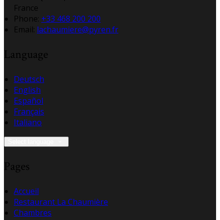
France
Phone:
+33 468 200 200
Email:
lachaumiere@pyren.fr
Language
Deutsch
English
Español
Français
Italiano
Select language
Pages
Accueil
Restaurant La Chaumière
Chambres