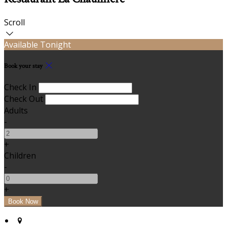
Scroll
Available Tonight
Book your stay
Check In
Check Out
Adults
-
+
Children
-
+