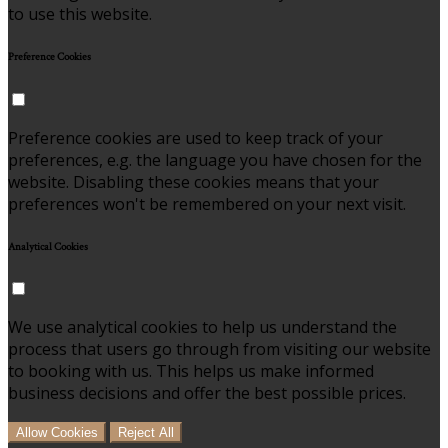
to use this website.
Preference Cookies
Preference cookies are used to keep track of your
preferences, e.g. the language you have chosen for the
website. Disabling these cookies means that your
preferences won't be remembered on your next visit.
Analytical Cookies
We use analytical cookies to help us understand the
process that users go through from visiting our website
to booking with us. This helps us make informed
business decisions and offer the best possible prices.
Allow Cookies
Reject All