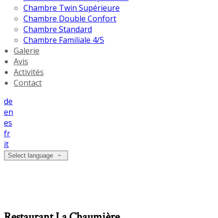
Chambre Twin Supérieure
Chambre Double Confort
Chambre Standard
Chambre Familiale 4/5
Galerie
Avis
Activités
Contact
de
en
es
fr
it
Select language
Restaurant La Chaumière