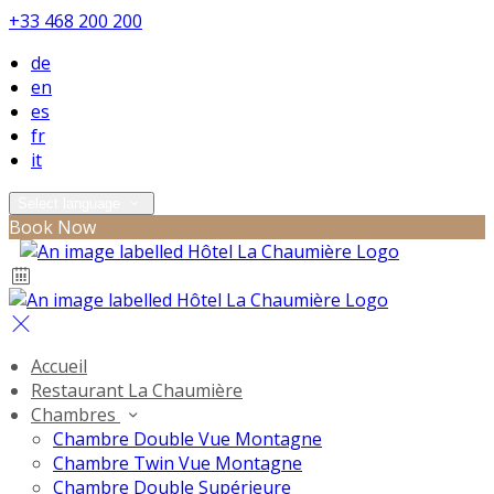
+33 468 200 200
de
en
es
fr
it
Select language
Book Now
Accueil
Restaurant La Chaumière
Chambres
Chambre Double Vue Montagne
Chambre Twin Vue Montagne
Chambre Double Supérieure