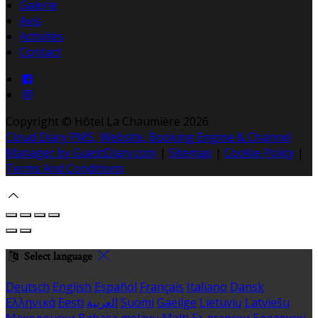
Galerie
Avis
Activités
Contact
Copyright ©
Hôtel La Chaumière 2026
Cloud Diary PMS, Website, Booking Engine & Channel
Manager by GuestDiary.com
|
Sitemap
|
Cookie Policy
|
Terms And Conditions
Select language
Deutsch
English
Español
Français
Italiano
Dansk
Ελληνικά
Eesti
العربية
Suomi
Gaeilge
Lietuvių
Latviešu