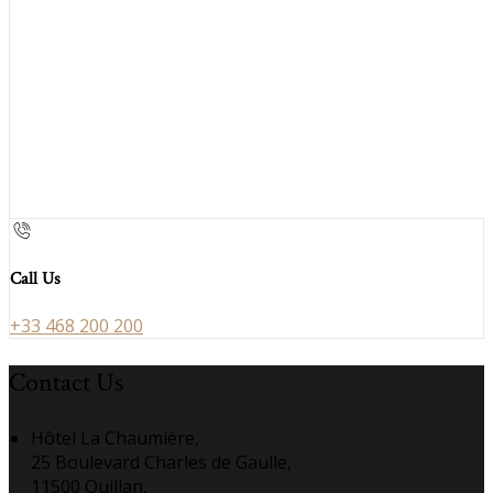
Call Us
+33 468 200 200
Contact Us
Hôtel La Chaumière,
25 Boulevard Charles de Gaulle,
11500 Quillan,