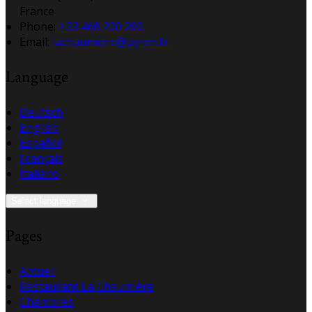
France
Phone:
+33 468 200 200
Email:
lachaumiere@pyren.fr
Language
Deutsch
English
Español
Français
Italiano
Select language
Pages
Accueil
Restaurant La Chaumière
Chambres