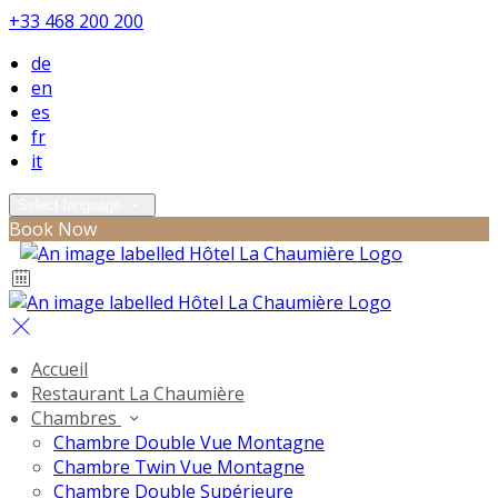
+33 468 200 200
de
en
es
fr
it
Select language
Book Now
Accueil
Restaurant La Chaumière
Chambres
Chambre Double Vue Montagne
Chambre Twin Vue Montagne
Chambre Double Supérieure