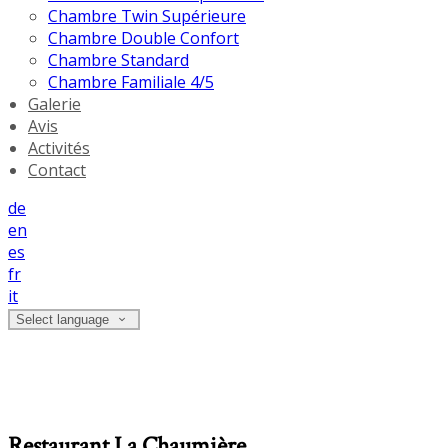
Chambre Twin Supérieure
Chambre Double Confort
Chambre Standard
Chambre Familiale 4/5
Galerie
Avis
Activités
Contact
de
en
es
fr
it
Select language
Restaurant La Chaumière