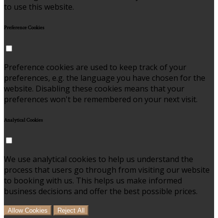
to use this website.
Preference Cookies
Preference cookies are used to keep track of your
preferences, e.g. the language you have chosen for the
website. Disabling these cookies means that your
preferences won't be remembered on your next visit.
Analytical Cookies
We use analytical cookies to help us understand the
process that users go through from visiting our website
to booking with us. This helps us make informed
business decisions and offer the best possible prices.
Allow Cookies
Reject All