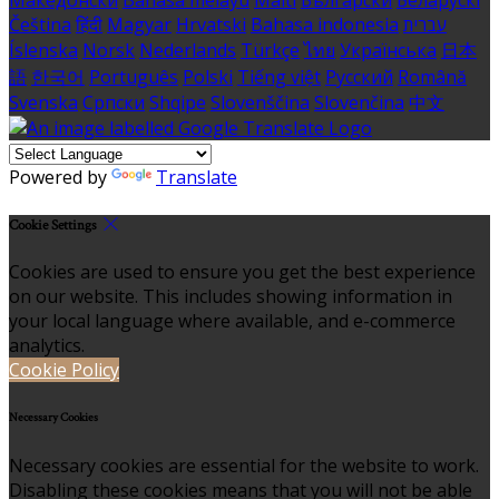
Македонски
Bahasa melayu
Malti
Български
Беларускі
Čeština
हिंदी
Magyar
Hrvatski
Bahasa indonesia
עברית
Íslenska
Norsk
Nederlands
Türkçe
ไทย
Українська
日本
語
한국어
Português
Polski
Tiếng việt
Русский
Română
Svenska
Српски
Shqipe
Slovenščina
Slovenčina
中文
Powered by
Translate
Cookie Settings
Cookies are used to ensure you get the best experience
on our website. This includes showing information in
your local language where available, and e-commerce
analytics.
Cookie Policy
Necessary Cookies
Necessary cookies are essential for the website to work.
Disabling these cookies means that you will not be able