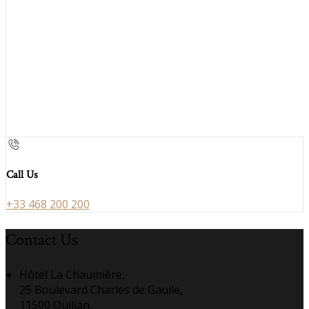
Call Us
+33 468 200 200
Contact Us
Hôtel La Chaumière,
25 Boulevard Charles de Gaulle,
11500 Quillan,