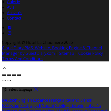
Galerie
Avis
Activités
Contact
Copyright ©
Hôtel La Chaumière 2026
Cloud Diary PMS, Website, Booking Engine & Channel
Manager by GuestDiary.com
|
Sitemap
|
Cookie Policy
|
Terms And Conditions
Select language
Deutsch
English
Español
Français
Italiano
Dansk
Ελληνικά
Eesti
العربية
Suomi
Gaeilge
Lietuvių
Latviešu