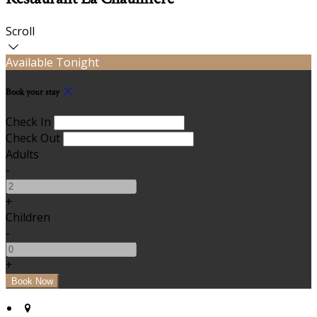
Scroll
Available Tonight
Book your stay
Check In
Check Out
Adults
-
+
Children
-
+