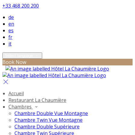
+33 468 200 200
de
en
es
fr
it
Select language
Book Now
Accueil
Restaurant La Chaumière
Chambres
Chambre Double Vue Montagne
Chambre Twin Vue Montagne
Chambre Double Supérieure
Chambre Twin Supérieure