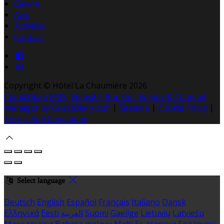
Galerie
Avis
Activités
Contact
Copyright ©
Hôtel La Chaumière 2026
Cloud Diary PMS, Website, Booking Engine & Channel
Manager by GuestDiary.com
|
Sitemap
|
Cookie Policy
|
Terms And Conditions
Select language
Deutsch
English
Español
Français
Italiano
Dansk
Ελληνικά
Eesti
العربية
Suomi
Gaeilge
Lietuvių
Latviešu