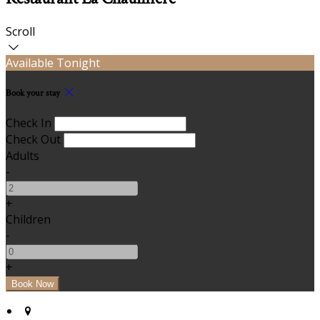
Scroll
Available Tonight
Book your stay
Check In
Check Out
Adults
-
+
Children
-
+