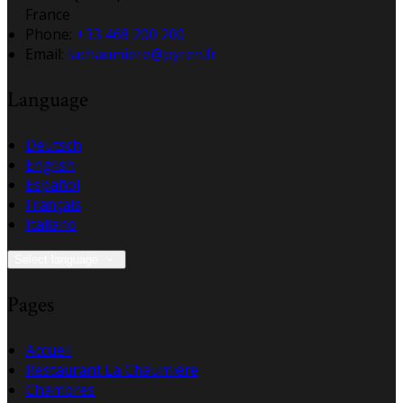
France
Phone:
+33 468 200 200
Email:
lachaumiere@pyren.fr
Language
Deutsch
English
Español
Français
Italiano
Select language
Pages
Accueil
Restaurant La Chaumière
Chambres