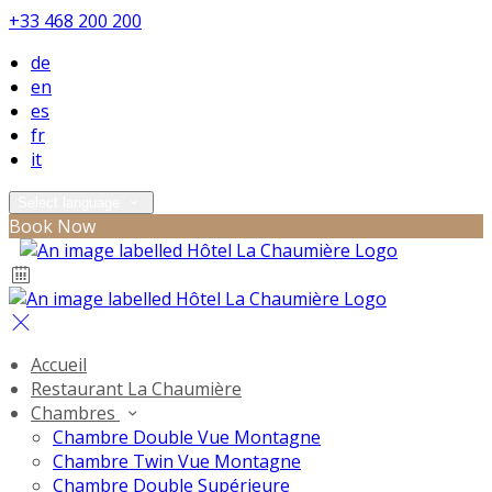
+33 468 200 200
de
en
es
fr
it
Select language
Book Now
Accueil
Restaurant La Chaumière
Chambres
Chambre Double Vue Montagne
Chambre Twin Vue Montagne
Chambre Double Supérieure