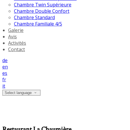
Chambre Twin Supérieure
Chambre Double Confort
Chambre Standard
Chambre Familiale 4/5
Galerie
Avis
Activités
Contact
de
en
es
fr
it
Select language
Restaurant La Chaumière