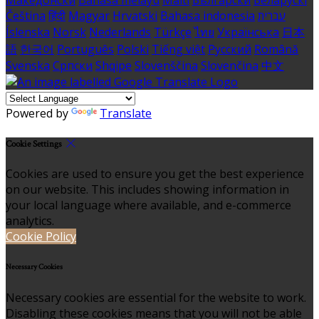
Македонски
Bahasa melayu
Malti
Български
Беларускі
Čeština
हिंदी
Magyar
Hrvatski
Bahasa indonesia
עברית
Íslenska
Norsk
Nederlands
Türkçe
ไทย
Українська
日本
語
한국어
Português
Polski
Tiếng việt
Русский
Română
Svenska
Српски
Shqipe
Slovenščina
Slovenčina
中文
Powered by
Translate
Cookie Settings
Cookies are used to ensure you get the best experience
on our website. This includes showing information in
your local language where available, and e-commerce
analytics.
Cookie Policy
Necessary Cookies
Necessary cookies are essential for the website to work.
Disabling these cookies means that you will not be able