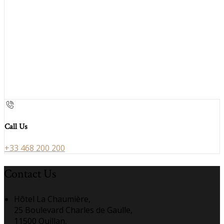
Call Us
+33 468 200 200
Contact Us
Hôtel La Chaumière,
25 Boulevard Charles de Gaulle,
11500 Quillan,