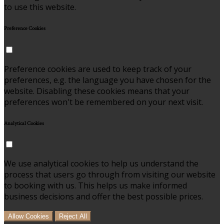
to use this website.
Preference Cookies
Preference cookies are used to keep track of your
preferences, e.g. the language you have chosen for the
website. Disabling these cookies means that your
preferences won't be remembered on your next visit.
Analytical Cookies
We use analytical cookies to help us understand the
process that users go through from visiting our website
to booking with us. This helps us make informed
business decisions and offer the best possible prices.
Allow Cookies
Reject All