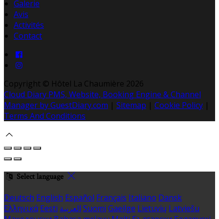
Galerie
Avis
Activités
Contact
Copyright ©
Hôtel La Chaumière 2026
Cloud Diary PMS, Website, Booking Engine & Channel
Manager by GuestDiary.com
|
Sitemap
|
Cookie Policy
|
Terms And Conditions
Select language
Deutsch
English
Español
Français
Italiano
Dansk
Ελληνικά
Eesti
العربية
Suomi
Gaeilge
Lietuvių
Latviešu