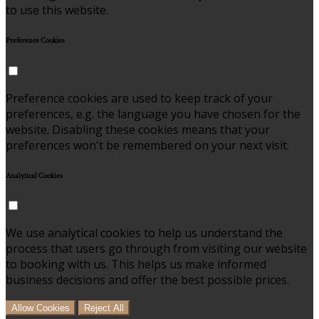
to use this website.
Preference Cookies
Preference cookies are used to keep track of your
preferences, e.g. the language you have chosen for the
website. Disabling these cookies means that your
preferences won't be remembered on your next visit.
Analytical Cookies
We use analytical cookies to help us understand the
process that users go through from visiting our website
to booking with us. This helps us make informed
business decisions and offer the best possible prices.
Allow Cookies
Reject All