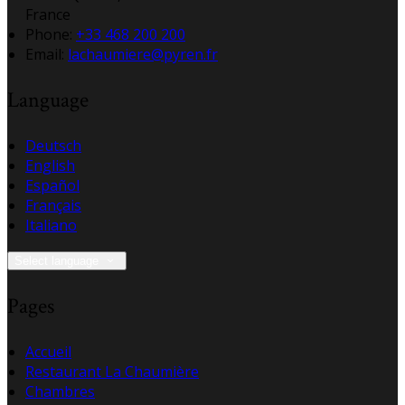
France
Phone:
+33 468 200 200
Email:
lachaumiere@pyren.fr
Language
Deutsch
English
Español
Français
Italiano
Select language
Pages
Accueil
Restaurant La Chaumière
Chambres