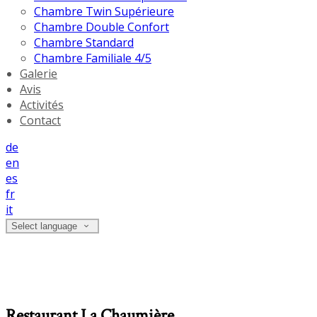
Chambre Twin Supérieure
Chambre Double Confort
Chambre Standard
Chambre Familiale 4/5
Galerie
Avis
Activités
Contact
de
en
es
fr
it
Select language
Restaurant La Chaumière