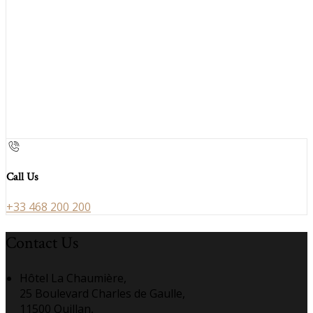
Call Us
+33 468 200 200
Contact Us
Hôtel La Chaumière,
25 Boulevard Charles de Gaulle,
11500 Quillan,