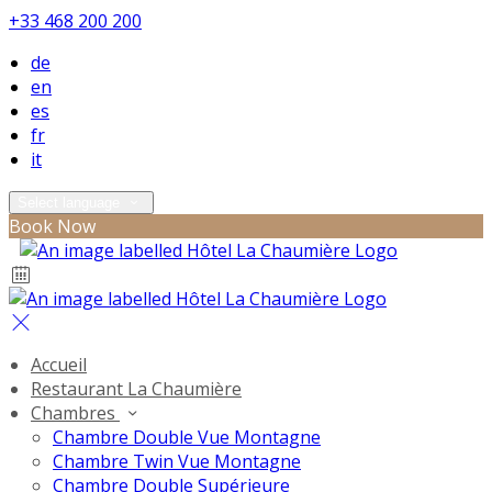
+33 468 200 200
de
en
es
fr
it
Select language
Book Now
Accueil
Restaurant La Chaumière
Chambres
Chambre Double Vue Montagne
Chambre Twin Vue Montagne
Chambre Double Supérieure