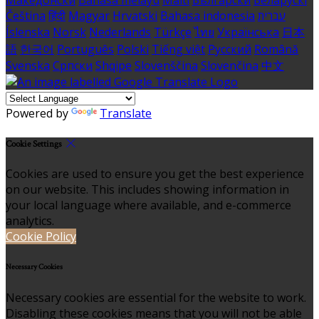
Македонски
Bahasa melayu
Malti
Български
Беларускі
Čeština
हिंदी
Magyar
Hrvatski
Bahasa indonesia
עברית
Íslenska
Norsk
Nederlands
Türkçe
ไทย
Українська
日本
語
한국어
Português
Polski
Tiếng việt
Русский
Română
Svenska
Српски
Shqipe
Slovenščina
Slovenčina
中文
Powered by
Translate
Cookie Settings
Cookies are used to ensure you get the best experience
on our website. This includes showing information in
your local language where available, and e-commerce
analytics.
Cookie Policy
Necessary Cookies
Necessary cookies are essential for the website to work.
Disabling these cookies means that you will not be able