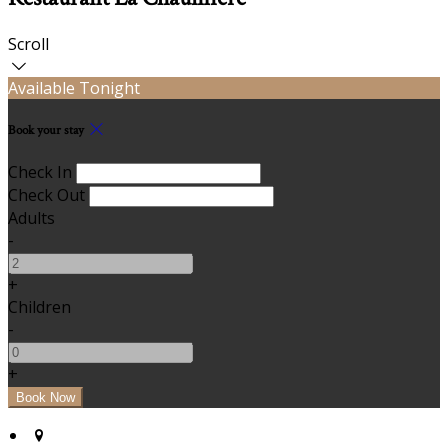
Scroll
Available Tonight
Book your stay
Check In
Check Out
Adults
-
+
Children
-
+