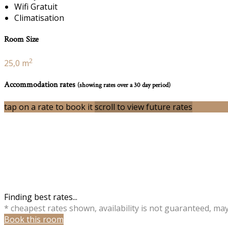
Wifi Gratuit
Climatisation
Room Size
2
25,0 m
Accommodation rates
(showing rates over a 30 day period)
tap on a rate to book it
scroll to view future rates
Finding best rates...
* cheapest rates shown, availability is not guaranteed, ma
Book this room