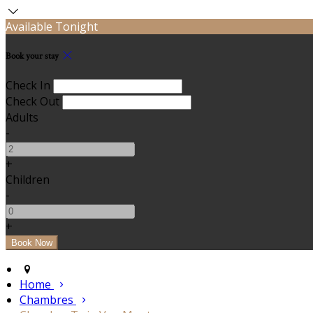
Available Tonight
Book your stay
Check In
Check Out
Adults
-
+
Children
-
+
Home
Chambres