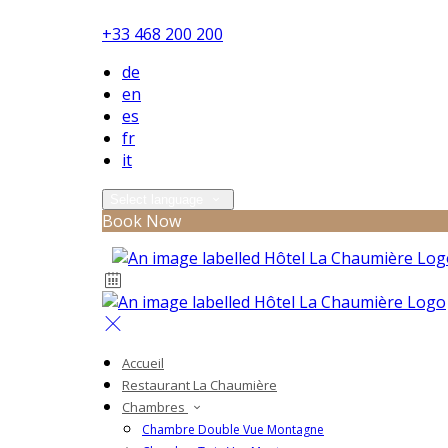
+33 468 200 200
de
en
es
fr
it
Select language
Book Now
Accueil
Restaurant La Chaumière
Chambres
Chambre Double Vue Montagne