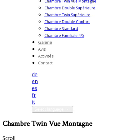
Chambre Twin Vue Montagne
Chambre Double Supérieure
Chambre Twin Supérieure
Chambre Double Confort
Chambre Standard
Chambre Familiale 4/5
Galerie
Avis
Activités
Contact
de
en
es
fr
it
Select language
Chambre Twin Vue Montagne
Scroll