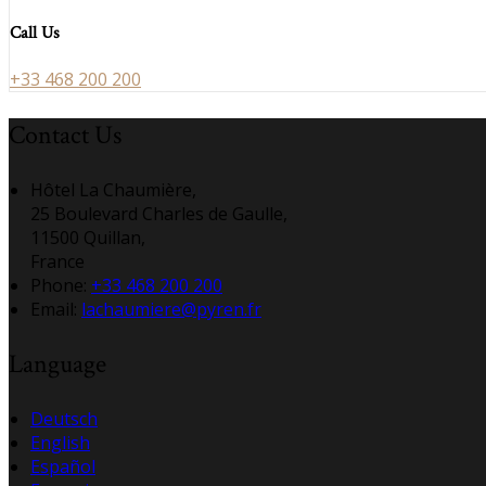
Call Us
+33 468 200 200
Contact Us
Hôtel La Chaumière,
25 Boulevard Charles de Gaulle,
11500 Quillan,
France
Phone:
+33 468 200 200
Email:
lachaumiere@pyren.fr
Language
Deutsch
English
Español