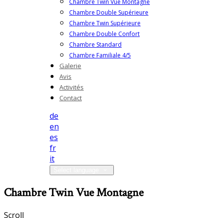
Chambre Twin Vue Montagne
Chambre Double Supérieure
Chambre Twin Supérieure
Chambre Double Confort
Chambre Standard
Chambre Familiale 4/5
Galerie
Avis
Activités
Contact
de
en
es
fr
it
Select language
Chambre Twin Vue Montagne
Scroll