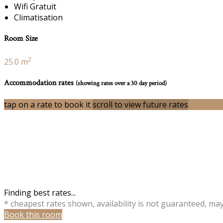
Wifi Gratuit
Climatisation
Room Size
2
25.0 m
Accommodation rates
(showing rates over a 30 day period)
tap on a rate to book it
scroll to view future rates
Finding best rates...
* cheapest rates shown, availability is not guaranteed, ma
Book this room