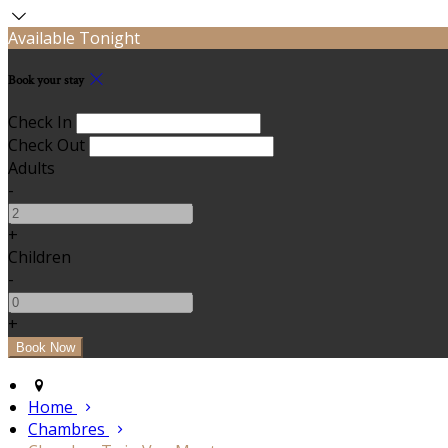
Available Tonight
Book your stay
Check In
Check Out
Adults
-
+
Children
-
+
Home
Chambres