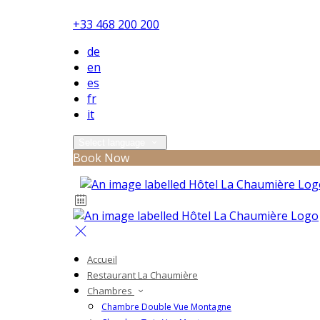
+33 468 200 200
de
en
es
fr
it
Select language
Book Now
Accueil
Restaurant La Chaumière
Chambres
Chambre Double Vue Montagne