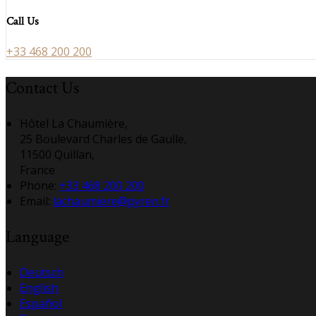
Call Us
+33 468 200 200
Contact Us
Hôtel La Chaumière,
25 Boulevard Charles de Gaulle,
11500 Quillan,
France
Phone:
+33 468 200 200
Email:
lachaumiere@pyren.fr
Language
Deutsch
English
Español