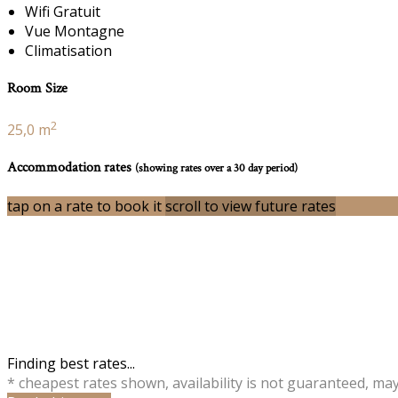
Wifi Gratuit
Vue Montagne
Climatisation
Room Size
2
25,0 m
Accommodation rates
(showing rates over a 30 day period)
tap on a rate to book it
scroll to view future rates
Finding best rates...
* cheapest rates shown, availability is not guaranteed, ma