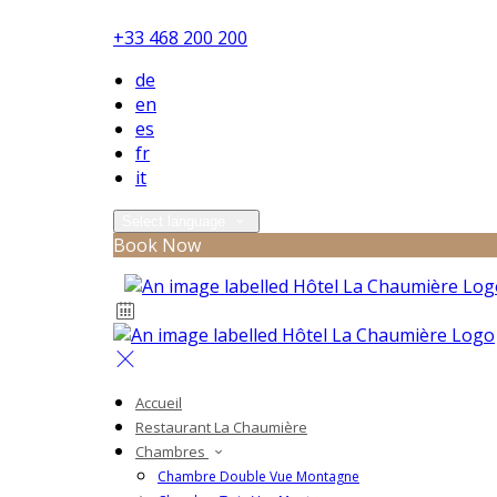
+33 468 200 200
de
en
es
fr
it
Select language
Book Now
Accueil
Restaurant La Chaumière
Chambres
Chambre Double Vue Montagne