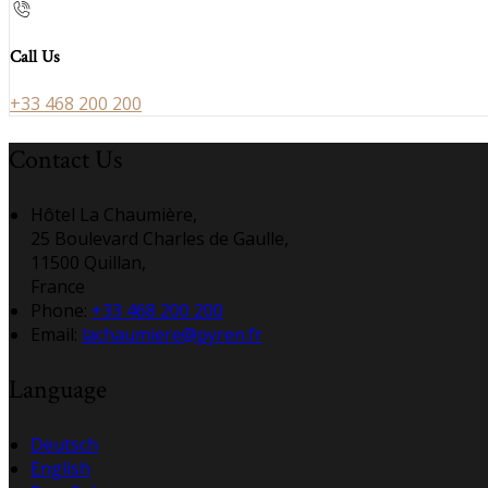
Call Us
+33 468 200 200
Contact Us
Hôtel La Chaumière,
25 Boulevard Charles de Gaulle,
11500 Quillan,
France
Phone:
+33 468 200 200
Email:
lachaumiere@pyren.fr
Language
Deutsch
English