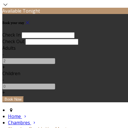
Available Tonight
Book your stay
Check In
Check Out
Adults
-
+
Children
-
+
Home
Chambres