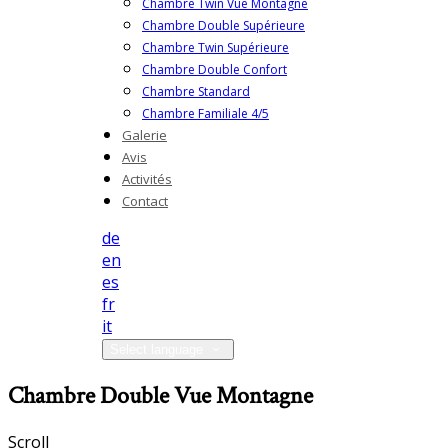
Chambre Twin Vue Montagne
Chambre Double Supérieure
Chambre Twin Supérieure
Chambre Double Confort
Chambre Standard
Chambre Familiale 4/5
Galerie
Avis
Activités
Contact
de
en
es
fr
it
Select language
Chambre Double Vue Montagne
Scroll