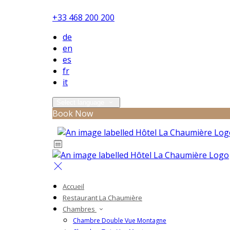
+33 468 200 200
de
en
es
fr
it
Select language
Book Now
Accueil
Restaurant La Chaumière
Chambres
Chambre Double Vue Montagne