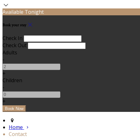
Available Tonight
Book your stay
Check In
Check Out
Adults
-
+
Children
-
+
Home
Contact