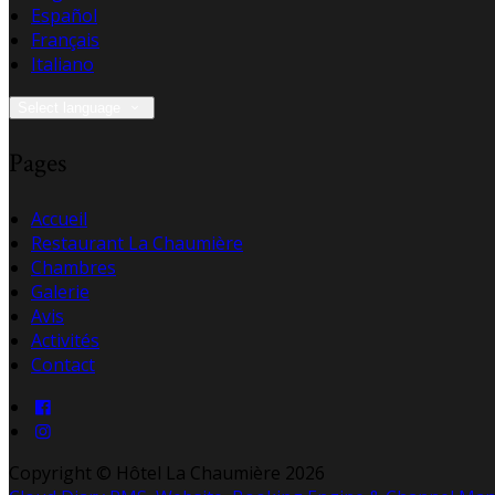
Español
Français
Italiano
Select language
Pages
Accueil
Restaurant La Chaumière
Chambres
Galerie
Avis
Activités
Contact
Copyright ©
Hôtel La Chaumière 2026