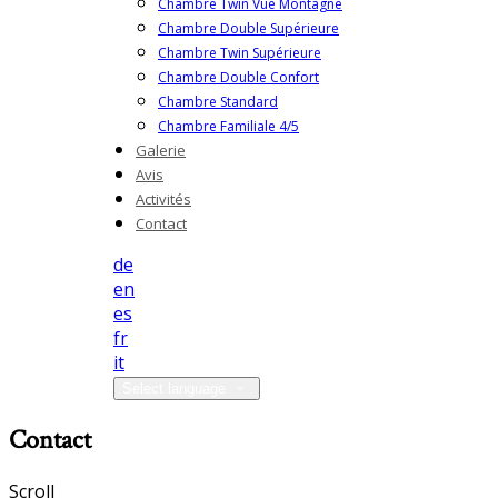
Chambre Twin Vue Montagne
Chambre Double Supérieure
Chambre Twin Supérieure
Chambre Double Confort
Chambre Standard
Chambre Familiale 4/5
Galerie
Avis
Activités
Contact
de
en
es
fr
it
Select language
Contact
Scroll