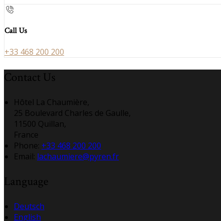
Call Us
+33 468 200 200
Contact Us
Hôtel La Chaumière,
25 Boulevard Charles de Gaulle,
11500 Quillan,
France
Phone:
+33 468 200 200
Email:
lachaumiere@pyren.fr
Language
Deutsch
English