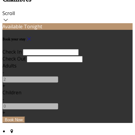
Scroll
Available Tonight
Book your stay
Check In
Check Out
Adults
-
+
Children
-
+