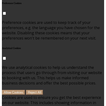
Preference Cookies
Preference cookies are used to keep track of your
preferences, e.g. the language you have chosen for the
website. Disabling these cookies means that your
preferences won't be remembered on your next visit.
Analytical Cookies
We use analytical cookies to help us understand the
process that users go through from visiting our website
to booking with us. This helps us make informed
business decisions and offer the best possible prices.
Allow Cookies
Reject All
Cookies are used to ensure you get the best experience
on our website. This includes showing information in