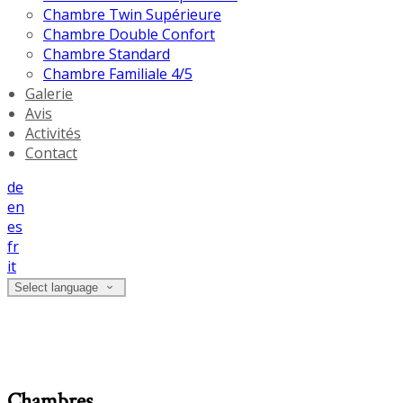
Chambre Twin Supérieure
Chambre Double Confort
Chambre Standard
Chambre Familiale 4/5
Galerie
Avis
Activités
Contact
de
en
es
fr
it
Select language
Chambres