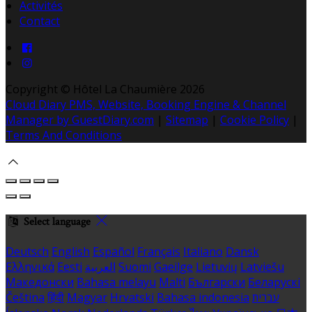
Activités
Contact
Copyright ©
Hôtel La Chaumière 2026
Cloud Diary PMS, Website, Booking Engine & Channel
Manager by GuestDiary.com
|
Sitemap
|
Cookie Policy
|
Terms And Conditions
Select language
Deutsch
English
Español
Français
Italiano
Dansk
Ελληνικά
Eesti
العربية
Suomi
Gaeilge
Lietuvių
Latviešu
Македонски
Bahasa melayu
Malti
Български
Беларускі
Čeština
हिंदी
Magyar
Hrvatski
Bahasa indonesia
עברית