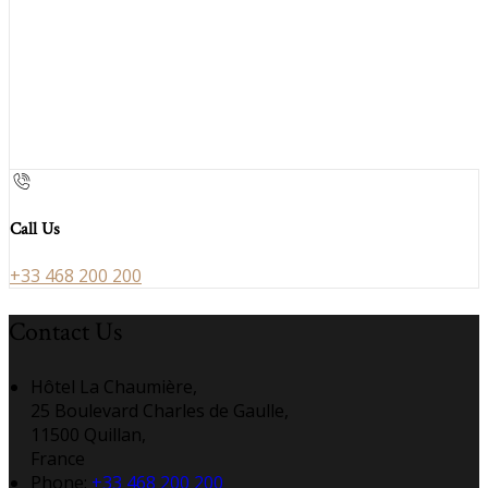
Call Us
+33 468 200 200
Contact Us
Hôtel La Chaumière,
25 Boulevard Charles de Gaulle,
11500 Quillan,
France
Phone:
+33 468 200 200