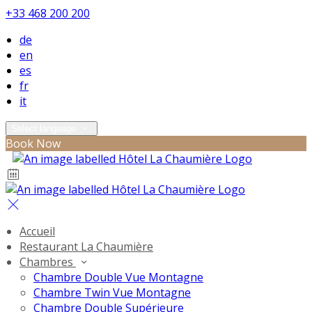
+33 468 200 200
de
en
es
fr
it
Select language
Book Now
Accueil
Restaurant La Chaumière
Chambres
Chambre Double Vue Montagne
Chambre Twin Vue Montagne
Chambre Double Supérieure