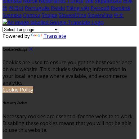
Íslenska
Norsk
Nederlands
Türkçe
ไทย
Українська
日本
語
한국어
Português
Polski
Tiếng việt
Русский
Română
Svenska
Српски
Shqipe
Slovenščina
Slovenčina
中文
Powered by
Translate
Cookie Settings
Cookies are used to ensure you get the best experience
on our website. This includes showing information in
your local language where available, and e-commerce
analytics.
Cookie Policy
Necessary Cookies
Necessary cookies are essential for the website to work.
Disabling these cookies means that you will not be able
to use this website.