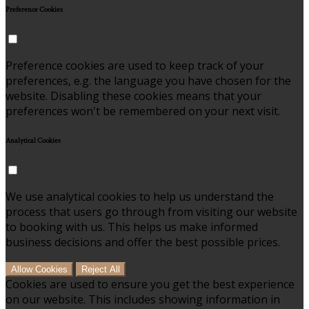
Preference Cookies
Preference cookies are used to keep track of your
preferences, e.g. the language you have chosen for the
website. Disabling these cookies means that your
preferences won't be remembered on your next visit.
Analytical Cookies
We use analytical cookies to help us understand the
process that users go through from visiting our website
to booking with us. This helps us make informed
business decisions and offer the best possible prices.
Allow Cookies
Reject All
Cookies are used to ensure you get the best experience
on our website. This includes showing information in