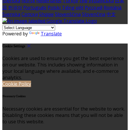
Íslenska
Norsk
Nederlands
Türkçe
ไทย
Українська
日本
語
한국어
Português
Polski
Tiếng việt
Русский
Română
Svenska
Српски
Shqipe
Slovenščina
Slovenčina
中文
Powered by
Translate
Cookie Settings
Cookies are used to ensure you get the best experience
on our website. This includes showing information in
your local language where available, and e-commerce
analytics.
Cookie Policy
Necessary Cookies
Necessary cookies are essential for the website to work.
Disabling these cookies means that you will not be able
to use this website.