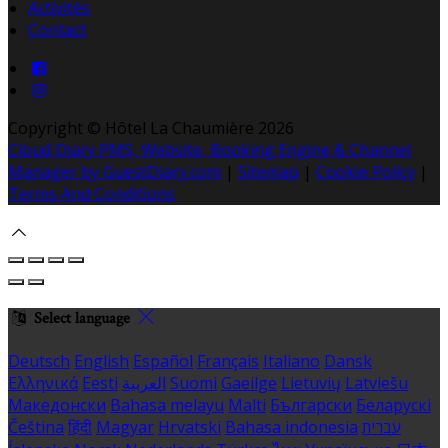
Activités
Contact
Copyright ©
Hôtel La Chaumière 2026
Cloud Diary PMS, Website, Booking Engine & Channel
Manager by GuestDiary.com
|
Sitemap
|
Cookie Policy
|
Terms And Conditions
Select language
Deutsch
English
Español
Français
Italiano
Dansk
Ελληνικά
Eesti
العربية
Suomi
Gaeilge
Lietuvių
Latviešu
Македонски
Bahasa melayu
Malti
Български
Беларускі
Čeština
हिंदी
Magyar
Hrvatski
Bahasa indonesia
עברית