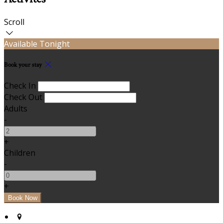
Scroll
Available Tonight
Book your stay
Check In
Check Out
Adults
-
+
Children
-
+