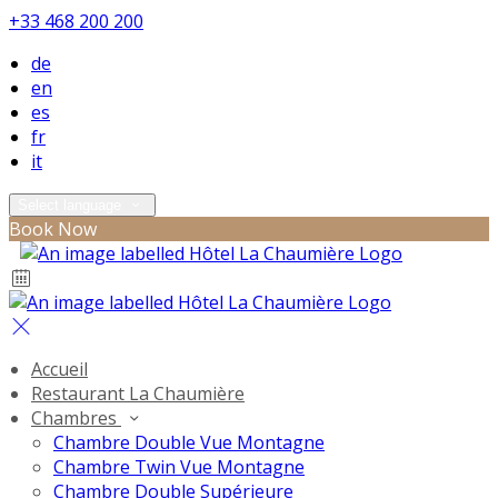
+33 468 200 200
de
en
es
fr
it
Select language
Book Now
Accueil
Restaurant La Chaumière
Chambres
Chambre Double Vue Montagne
Chambre Twin Vue Montagne
Chambre Double Supérieure