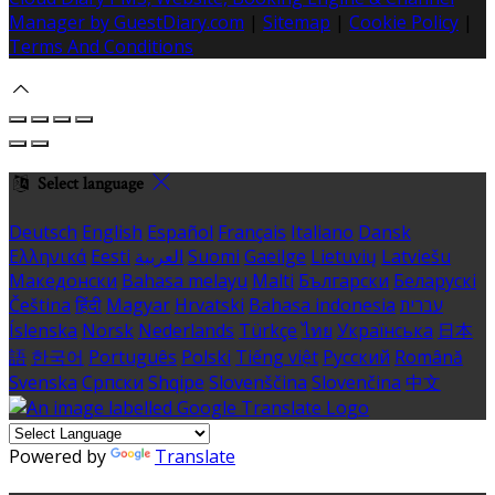
Manager by GuestDiary.com
|
Sitemap
|
Cookie Policy
|
Terms And Conditions
Select language
Deutsch
English
Español
Français
Italiano
Dansk
Ελληνικά
Eesti
العربية
Suomi
Gaeilge
Lietuvių
Latviešu
Македонски
Bahasa melayu
Malti
Български
Беларускі
Čeština
हिंदी
Magyar
Hrvatski
Bahasa indonesia
עברית
Íslenska
Norsk
Nederlands
Türkçe
ไทย
Українська
日本
語
한국어
Português
Polski
Tiếng việt
Русский
Română
Svenska
Српски
Shqipe
Slovenščina
Slovenčina
中文
Powered by
Translate