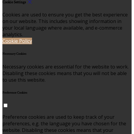
Cookie Settings
Cookies are used to ensure you get the best experience
on our website. This includes showing information in
your local language where available, and e-commerce
analytics.
Cookie Policy
Necessary Cookies
Necessary cookies are essential for the website to work.
Disabling these cookies means that you will not be able
to use this website.
Preference Cookies
Preference cookies are used to keep track of your
preferences, e.g. the language you have chosen for the
website. Disabling these cookies means that your