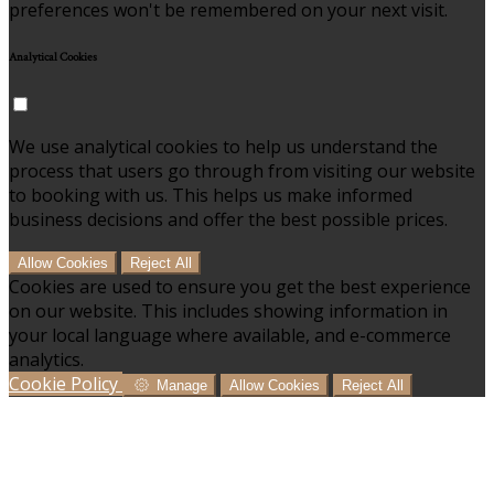
preferences won't be remembered on your next visit.
Analytical Cookies
We use analytical cookies to help us understand the
process that users go through from visiting our website
to booking with us. This helps us make informed
business decisions and offer the best possible prices.
Allow Cookies
Reject All
Cookies are used to ensure you get the best experience
on our website. This includes showing information in
your local language where available, and e-commerce
analytics.
Cookie Policy
Manage
Allow Cookies
Reject All