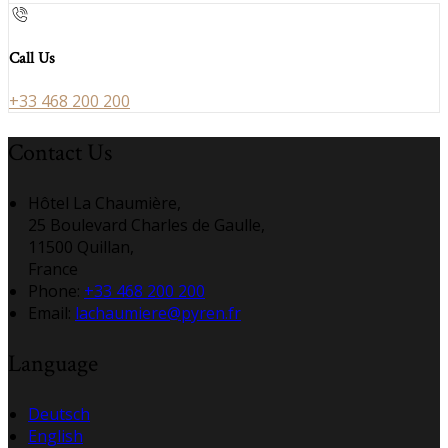
Call Us
+33 468 200 200
Contact Us
Hôtel La Chaumière,
25 Boulevard Charles de Gaulle,
11500 Quillan,
France
Phone:
+33 468 200 200
Email:
lachaumiere@pyren.fr
Language
Deutsch
English