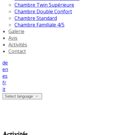
Chambre Twin Supérieure
Chambre Double Confort
Chambre Standard
Chambre Familiale 4/5
Galerie
Avis
Activités
Contact
de
en
es
fr
it
Select language
Activités