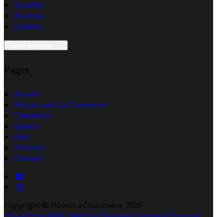
Español
Français
Italiano
Select language
Pages
Accueil
Restaurant La Chaumière
Chambres
Galerie
Avis
Activités
Contact
Copyright ©
Hôtel La Chaumière 2026
Cloud Diary PMS, Website, Booking Engine & Channel