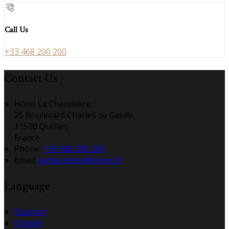
Call Us
+33 468 200 200
Contact Us
Hôtel La Chaumière,
25 Boulevard Charles de Gaulle,
11500 Quillan,
France
Phone:
+33 468 200 200
Email:
lachaumiere@pyren.fr
Language
Deutsch
English