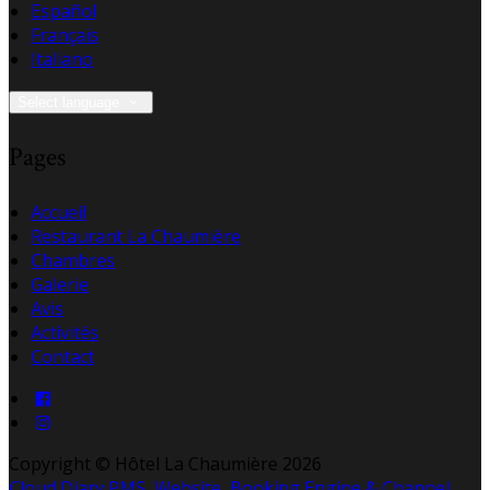
Español
Français
Italiano
Select language
Pages
Accueil
Restaurant La Chaumière
Chambres
Galerie
Avis
Activités
Contact
Copyright ©
Hôtel La Chaumière 2026
Cloud Diary PMS, Website, Booking Engine & Channel