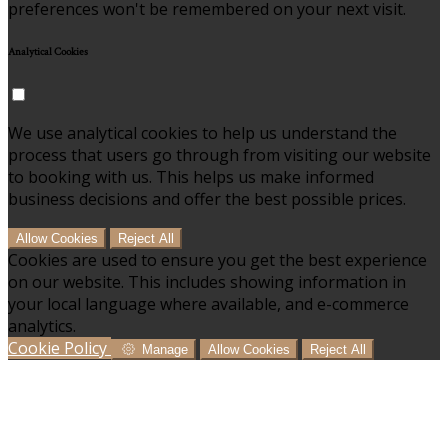
preferences won't be remembered on your next visit.
Analytical Cookies
We use analytical cookies to help us understand the
process that users go through from visiting our website
to booking with us. This helps us make informed
business decisions and offer the best possible prices.
Allow Cookies
Reject All
Cookies are used to ensure you get the best experience
on our website. This includes showing information in
your local language where available, and e-commerce
analytics.
Cookie Policy
Manage
Allow Cookies
Reject All