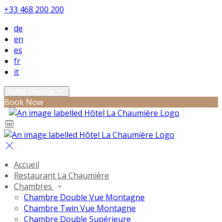
+33 468 200 200
de
en
es
fr
it
Select language
Book Now
Accueil
Restaurant La Chaumière
Chambres
Chambre Double Vue Montagne
Chambre Twin Vue Montagne
Chambre Double Supérieure