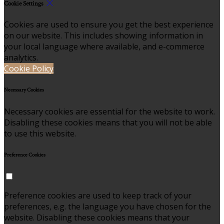
Cookie Settings
Cookies are used to ensure you get the best experience
on our website. This includes showing information in
your local language where available, and e-commerce
analytics.
Cookie Policy
Necessary Cookies
Necessary cookies are essential for the website to work.
Disabling these cookies means that you will not be able
to use this website.
Preference Cookies
Preference cookies are used to keep track of your
preferences, e.g. the language you have chosen for the
website. Disabling these cookies means that your