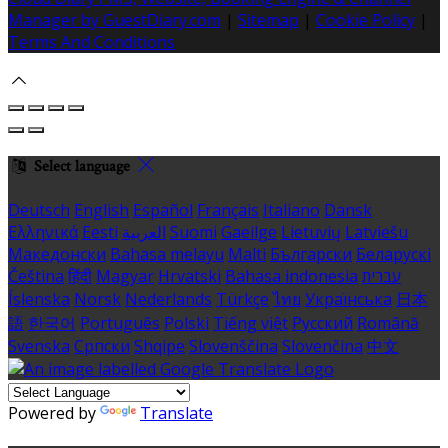
Manager by GuestDiary.com
|
Sitemap
|
Cookie Policy
|
Terms And Conditions
Select language
Deutsch
English
Español
Français
Italiano
Dansk
Ελληνικά
Eesti
العربية
Suomi
Gaeilge
Lietuvių
Latviešu
Македонски
Bahasa melayu
Malti
Български
Беларускі
Čeština
हिंदी
Magyar
Hrvatski
Bahasa indonesia
עברית
Íslenska
Norsk
Nederlands
Türkçe
ไทย
Українська
日本
語
한국어
Português
Polski
Tiếng việt
Русский
Română
Svenska
Српски
Shqipe
Slovenščina
Slovenčina
中文
Powered by
Translate