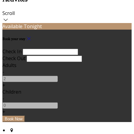
Scroll
Available Tonight
Book your stay
Check In
Check Out
Adults
-
+
Children
-
+