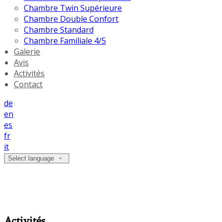
Chambre Twin Supérieure
Chambre Double Confort
Chambre Standard
Chambre Familiale 4/5
Galerie
Avis
Activités
Contact
de
en
es
fr
it
Select language
Activités