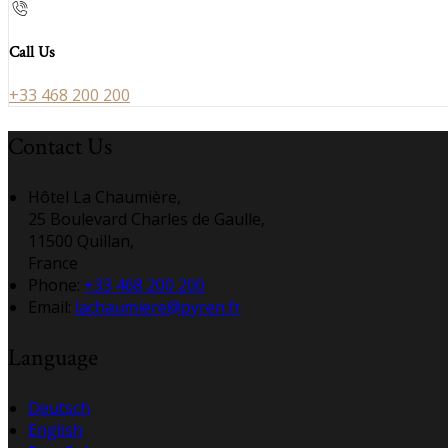
Call Us
+33 468 200 200
Contact Us
Hôtel La Chaumière,
25 Boulevard Charles de Gaulle,
11500 Quillan,
France
Phone:
+33 468 200 200
Email:
lachaumiere@pyren.fr
Language
Deutsch
English