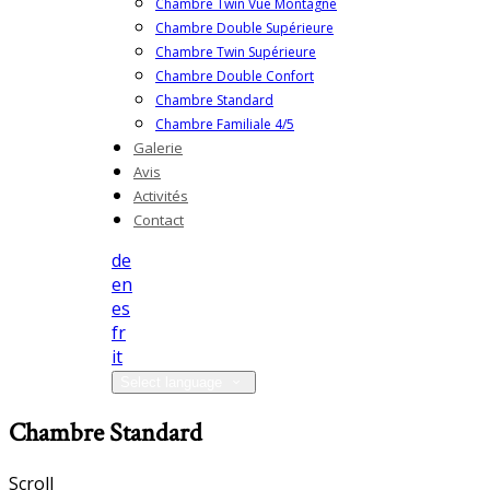
Chambre Twin Vue Montagne
Chambre Double Supérieure
Chambre Twin Supérieure
Chambre Double Confort
Chambre Standard
Chambre Familiale 4/5
Galerie
Avis
Activités
Contact
de
en
es
fr
it
Select language
Chambre Standard
Scroll