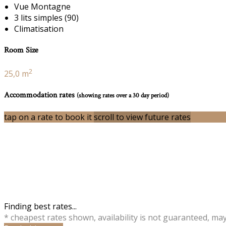
Vue Montagne
3 lits simples (90)
Climatisation
Room Size
2
25,0 m
Accommodation rates
(showing rates over a 30 day period)
tap on a rate to book it
scroll to view future rates
Finding best rates...
* cheapest rates shown, availability is not guaranteed, ma