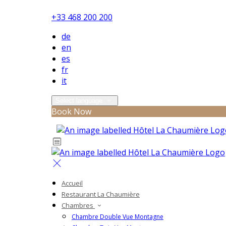
+33 468 200 200
de
en
es
fr
it
Select language
Book Now
Accueil
Restaurant La Chaumière
Chambres
Chambre Double Vue Montagne