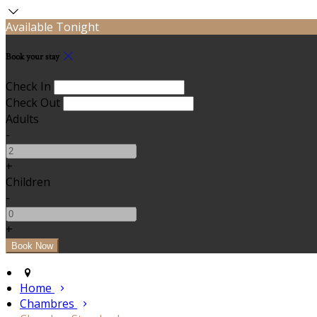
Available Tonight
Book your stay
Check In
Check Out
Adults
-
+
Children
-
+
Home
Chambres