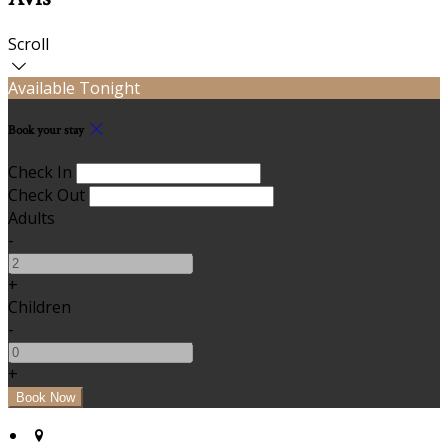
Scroll
Available Tonight
Book your stay
Check In
Check Out
Adults
-
+
Children
-
+