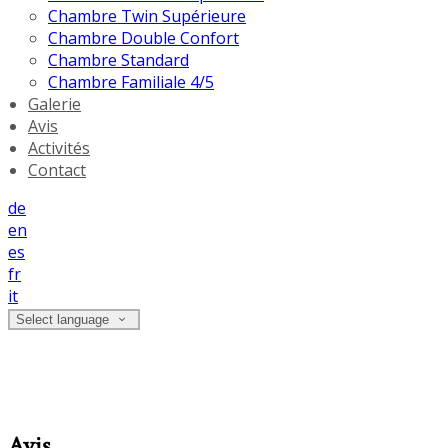
Chambre Twin Supérieure
Chambre Double Confort
Chambre Standard
Chambre Familiale 4/5
Galerie
Avis
Activités
Contact
de
en
es
fr
it
Select language
Avis