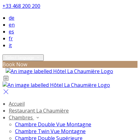
+33 468 200 200
de
en
es
fr
it
Select language
Book Now
Accueil
Restaurant La Chaumière
Chambres
Chambre Double Vue Montagne
Chambre Twin Vue Montagne
Chambre Double Supérieure